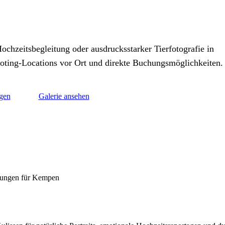
eitsreportagen in Kempen
ochzeitsbegleitung oder ausdrucksstarker Tierfotografie in
ooting-Locations vor Ort und direkte Buchungsmöglichkeiten.
gen
Galerie ansehen
lungen für Kempen
tslocations & Foto-Spots in Kem