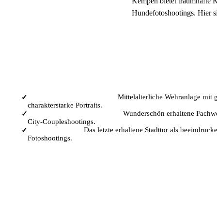
Kempen bietet traumhafte Ku
Hundefotoshootings. Hier s
📸
Beliebte Foto-Spots in Kempen
Burg Kempen & Burgpark:
Mittelalterliche Wehranlage mit
✓
charakterstarke Portraits.
Historische Altstadt Kempen:
Wunderschön erhaltene Fachwe
✓
City-Coupleshootings.
Kuhtor Kempen:
Das letzte erhaltene Stadttor als beeindruck
✓
Fotoshootings.