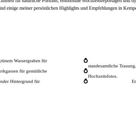
lissen für natürliche Portraits, emotionale Hochzeitsreportagen und 
ind einige meiner persönlichen Highlights und Empfehlungen in Kemp
💒
Beliebte Hochze
 grünem Wassergraben für
💍
Rittersaal Burg Kempe
standesamtliche Trauung
rkgassen für gemütliche
💍
Kulturforum Franziskan
Hochzeitsfotos.
ender Hintergrund für
💍
Standesamt Kempen:
Er