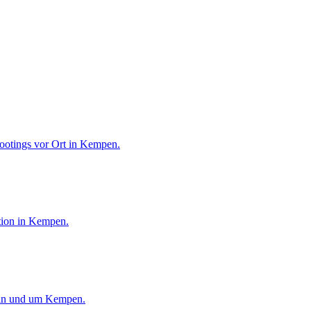
oshootings in Kempen
hootings vor Ort in Kempen.
tion in Kempen.
r in und um Kempen.