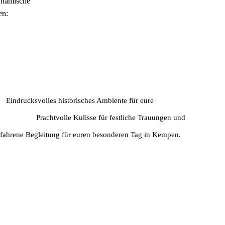
dynamische
en:
itslocations
n:
Eindrucksvolles historisches Ambiente für eure
.
erkloster:
Prachtvolle Kulisse für festliche Trauungen und
fahrene Begleitung für euren besonderen Tag in Kempen.